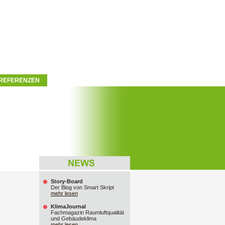
REFERENZEN
Story-Board
Der Blog von Smart Skript
mehr lesen
KlimaJournal
Fachmagazin Raumluftqualität
und Gebäudeklima
mehr lesen