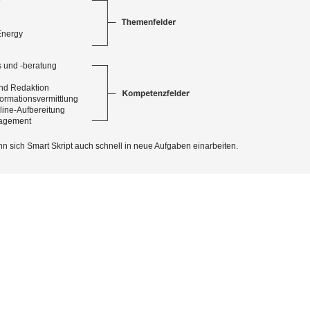
y
Energy
 und -beratung
nd Redaktion
formationsvermittlung
line-Aufbereitung
agement
n sich Smart Skript auch schnell in neue Aufgaben einarbeiten.