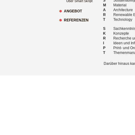
S
Sustainabilit
Über Smart Skript
M
Material
A
Architecture
ANGEBOT
R
Renewable 
T
Technology
REFERENZEN
S
Sachkenntnis
K
Konzepte
R
Recherche u
I
Ideen und In
P
Print- und On
T
Themenman
Darüber hinaus kan