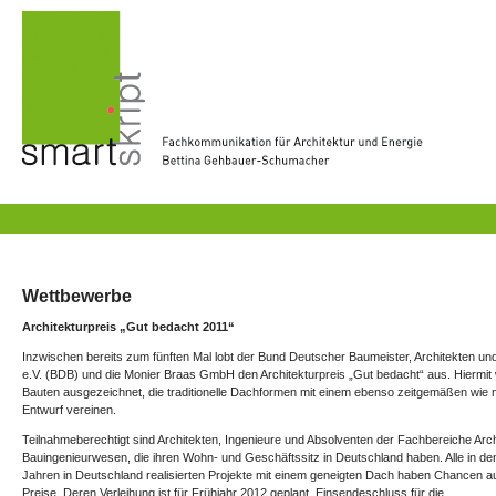
Wettbewerbe
Architekturpreis „Gut bedacht 2011“
Inzwischen bereits zum fünften Mal lobt der Bund Deutscher Baumeister, Architekten un
e.V. (BDB) und die Monier Braas GmbH den Architekturpreis „Gut bedacht“ aus. Hiermit
Bauten ausgezeichnet, die traditionelle Dachformen mit einem ebenso zeitgemäßen wie 
Entwurf vereinen.
Teilnahmeberechtigt sind Architekten, Ingenieure und Absolventen der Fachbereiche Arch
Bauingenieurwesen, die ihren Wohn- und Geschäftssitz in Deutschland haben. Alle in den 
Jahren in Deutschland realisierten Projekte mit einem geneigten Dach haben Chancen au
Preise. Deren Verleihung ist für Frühjahr 2012 geplant. Einsendeschluss für die